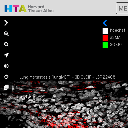
ME
hoechst
aSMA
SOX10
⊕
Lung metastasis (lungMET) – 3D CyCIF – LSP22408